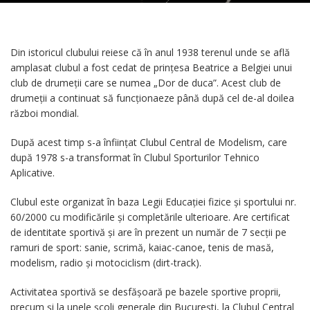
Din istoricul clubului reiese că în anul 1938 terenul unde se află
amplasat clubul a fost cedat de prințesa Beatrice a Belgiei unui
club de drumeții care se numea „Dor de duca”. Acest club de
drumeții a continuat să funcționaeze până după cel de-al doilea
război mondial.
După acest timp s-a înființat Clubul Central de Modelism, care
după 1978 s-a transformat în Clubul Sporturilor Tehnico
Aplicative.
Clubul este organizat în baza Legii Educației fizice și sportului nr.
60/2000 cu modificările și completările ulterioare. Are certificat
de identitate sportivă și are în prezent un număr de 7 secții pe
ramuri de sport: sanie, scrimă, kaiac-canoe, tenis de masă,
modelism, radio și motociclism (dirt-track).
Activitatea sportivă se desfășoară pe bazele sportive proprii,
precum și la unele școli generale din București, la Clubul Central