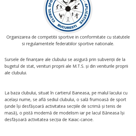
Organizarea de competitii sportive in conformitate cu statutele
si regulamentele federatiilor sportive nationale.
Sursele de finanțare ale clubului se asigură prin subvenții de la
bugetul de stat, venituri proprii ale M.T.S. și din veniturile proprii
ale clubului.
replica breitling watch straps uk
replica watches worldwide
replica
watches
La baza clubului, situat în cartierul Baneasa, pe malul lacului cu
același nume, se află sediul clubului, o sală frumoasă de sport
(unde își desfășoară activitatea secțiile de scrimă și tenis de
masă), o pistă modernă de modelism iar pe lacul Băneasa își
desfășoară activitatea secția de Kaiac-canoe.